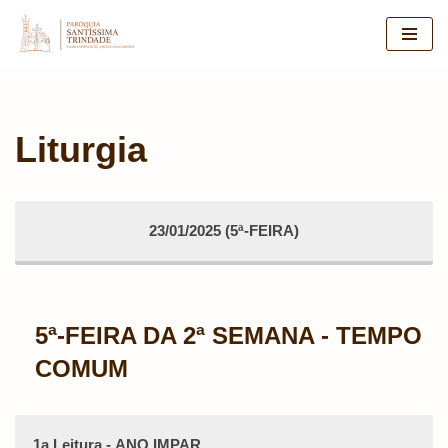
Pular
para
o
conteúdo
Liturgia
23/01/2025 (5ª-FEIRA)
5ª-FEIRA DA 2ª SEMANA - TEMPO
COMUM
1a Leitura - ANO IMPAR