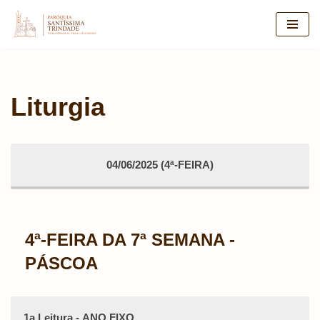
Pular
para
o
conteúdo
Liturgia
04/06/2025 (4ª-FEIRA)
4ª-FEIRA DA 7ª SEMANA -
PÁSCOA
1a Leitura - ANO FIXO