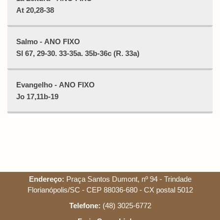
At 20,28-38
Salmo - ANO FIXO
Sl 67, 29-30. 33-35a. 35b-36c (R. 33a)
Evangelho - ANO FIXO
Jo 17,11b-19
Endereço:
Praça Santos Dumont, nº 94 - Trindade
Florianópolis/SC - CEP 88036-680 - CX postal 5012
Telefone:
(48) 3025-6772