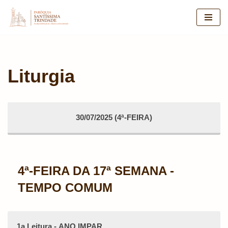
Pular
para
o
conteúdo
Liturgia
30/07/2025 (4ª-FEIRA)
4ª-FEIRA DA 17ª SEMANA -
TEMPO COMUM
1a Leitura - ANO IMPAR