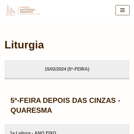
Pular
para
o
conteúdo
Liturgia
15/02/2024 (5ª-FEIRA)
5ª-FEIRA DEPOIS DAS CINZAS -
QUARESMA
1a Leitura - ANO FIXO