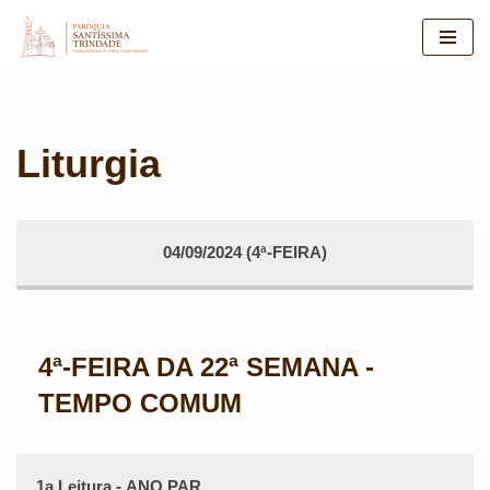
Pular
para
o
conteúdo
Liturgia
04/09/2024 (4ª-FEIRA)
4ª-FEIRA DA 22ª SEMANA -
TEMPO COMUM
1a Leitura - ANO PAR