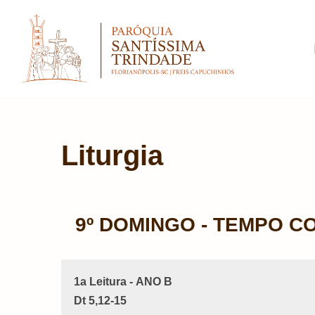
Pular
para
o
conteúdo
Liturgia
9º DOMINGO - TEMPO 
1a Leitura - ANO B
Dt 5,12-15