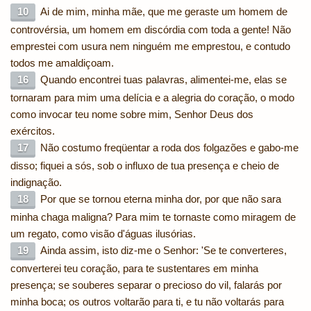
10
Ai de mim, minha mãe, que me geraste um homem de
controvérsia, um homem em discórdia com toda a gente! Não
emprestei com usura nem ninguém me emprestou, e contudo
todos me amaldiçoam.
16
Quando encontrei tuas palavras, alimentei-me, elas se
tornaram para mim uma delícia e a alegria do coração, o modo
como invocar teu nome sobre mim, Senhor Deus dos
exércitos.
17
Não costumo freqüentar a roda dos folgazões e gabo-me
disso; fiquei a sós, sob o influxo de tua presença e cheio de
indignação.
18
Por que se tornou eterna minha dor, por que não sara
minha chaga maligna? Para mim te tornaste como miragem de
um regato, como visão d'águas ilusórias.
19
Ainda assim, isto diz-me o Senhor: 'Se te converteres,
converterei teu coração, para te sustentares em minha
presença; se souberes separar o precioso do vil, falarás por
minha boca; os outros voltarão para ti, e tu não voltarás para