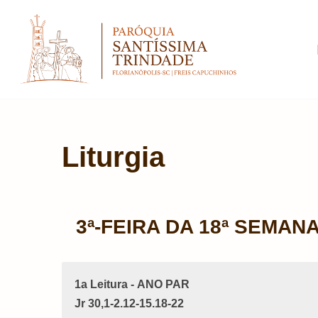
Pular
para
o
conteúdo
Liturgia
3ª-FEIRA DA 18ª SEMAN
1a Leitura - ANO PAR
Jr 30,1-2.12-15.18-22