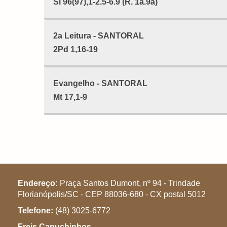
Sl 96(97),1-2.5-6.9 (R. 1a.9a)
2a Leitura - SANTORAL
2Pd 1,16-19
Evangelho - SANTORAL
Mt 17,1-9
Endereço:
Praça Santos Dumont, nº 94 - Trindade
Florianópolis/SC - CEP 88036-680 - CX postal 5012
Telefone:
(48) 3025-6772
Freis Capuchinhos