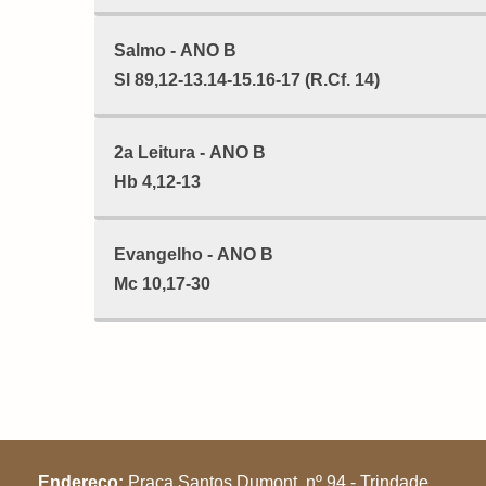
Salmo - ANO B
Sl 89,12-13.14-15.16-17 (R.Cf. 14)
2a Leitura - ANO B
Hb 4,12-13
Evangelho - ANO B
Mc 10,17-30
Endereço:
Praça Santos Dumont, nº 94 - Trindade