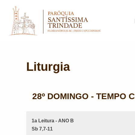
Pular
para
o
conteúdo
Liturgia
28º DOMINGO - TEMPO
1a Leitura - ANO B
Sb 7,7-11