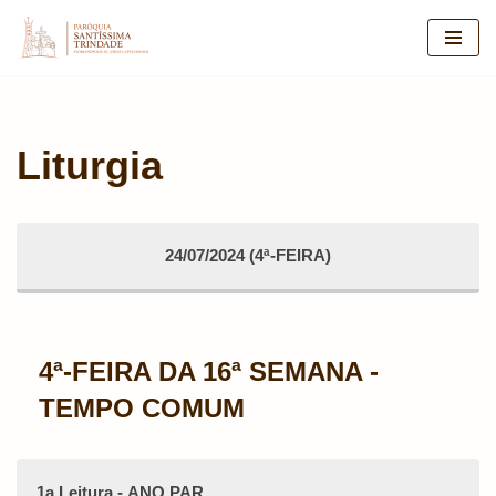
Pular
para
o
conteúdo
Liturgia
24/07/2024 (4ª-FEIRA)
4ª-FEIRA DA 16ª SEMANA -
TEMPO COMUM
1a Leitura - ANO PAR