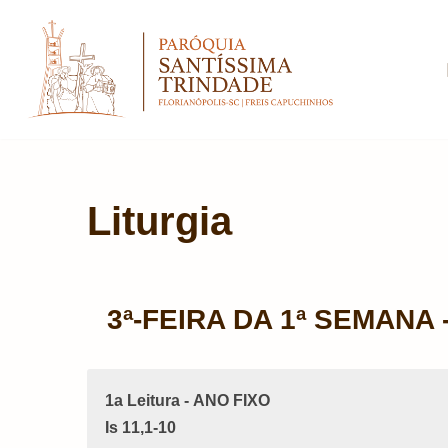
Pular
para
o
conteúdo
Liturgia
3ª-FEIRA DA 1ª SEMANA
1a Leitura - ANO FIXO
Is 11,1-10