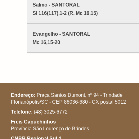
Salmo - SANTORAL
Sl 116(117),1-2 (R. Mc 16,15)
Evangelho - SANTORAL
Mc 16,15-20
Endereço:
Praça Santos Dumont, nº 94 - Trindade
Florianópolis/SC - CEP 88036-680 - CX postal 5012
Telefone:
(48) 3025-6772
Freis Capuchinhos
Província São Lourenço de Brindes
CNBB Regional Sul 4