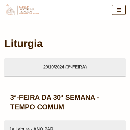
Pular
para
o
conteúdo
Liturgia
29/10/2024 (3ª-FEIRA)
3ª-FEIRA DA 30ª SEMANA -
TEMPO COMUM
1a Leitura - ANO PAR