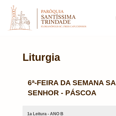
Pular
para
o
conteúdo
Liturgia
6ª-FEIRA DA SEMANA SA
SENHOR - PÁSCOA
1a Leitura - ANO B