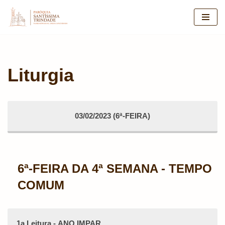
Pular
para
o
conteúdo
Liturgia
03/02/2023 (6ª-FEIRA)
6ª-FEIRA DA 4ª SEMANA - TEMPO
COMUM
1a Leitura - ANO IMPAR