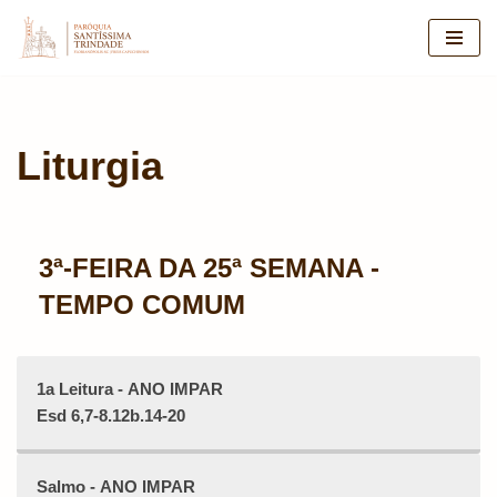
Pular
para
o
conteúdo
Liturgia
3ª-FEIRA DA 25ª SEMANA -
TEMPO COMUM
1a Leitura - ANO IMPAR
Esd 6,7-8.12b.14-20
Salmo - ANO IMPAR