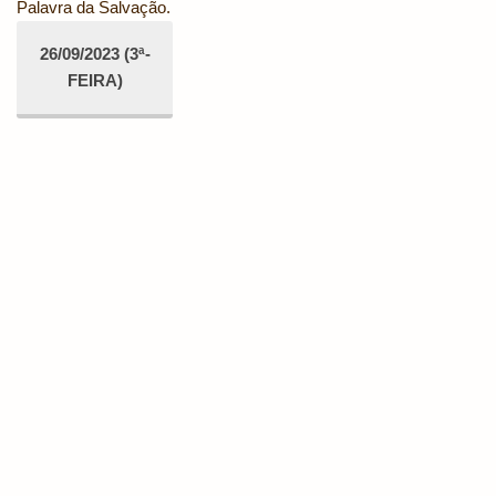
Palavra da Salvação.
26/09/2023 (3ª-
FEIRA)
Endereço:
Praça Santos Dumont, nº 94 - Trindade