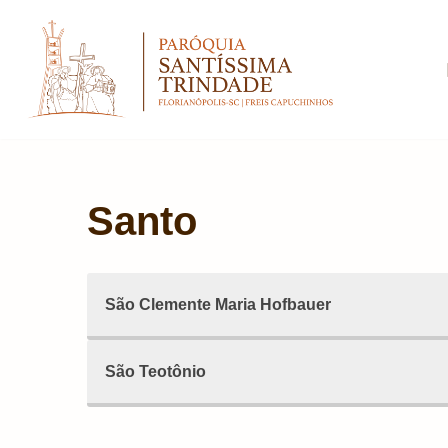
Pular
para
o
conteúdo
Santo
São Clemente Maria Hofbauer
São Teotônio