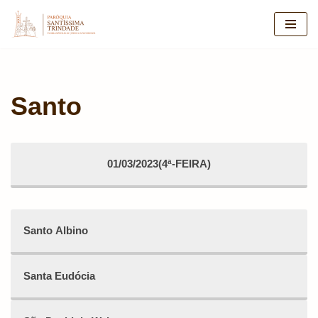
Pular
para
o
conteúdo
Santo
01/03/2023(4ª-FEIRA)
Santo Albino
Santa Eudócia