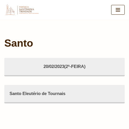
Pular
para
o
conteúdo
Santo
20/02/2023(2ª-FEIRA)
Santo Eleutério de Tournais