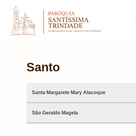
Pular
para
o
conteúdo
Santo
Santa Margarete Mary Alacoque
São Geraldo Magela