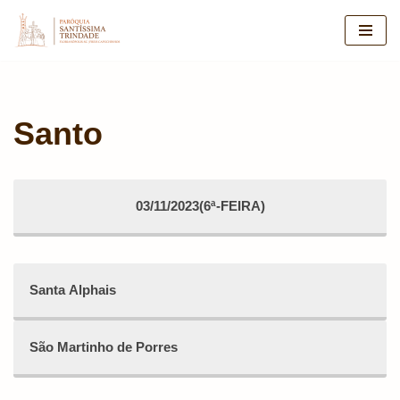
Pular
para
o
conteúdo
Santo
03/11/2023(6ª-FEIRA)
Santa Alphais
São Martinho de Porres