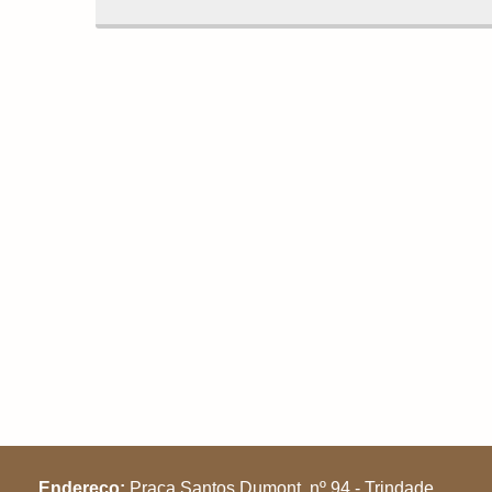
Endereço:
Praça Santos Dumont, nº 94 - Trindade